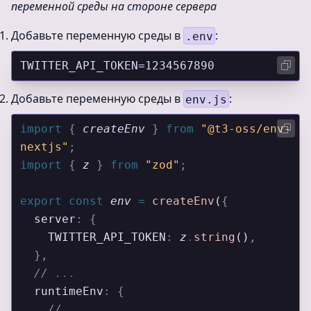
переменной среды на стороне сервера
Добавьте переменную среды в
:
.env
TWITTER_API_TOKEN=1234567890
Добавьте переменную среды в
:
env.js
import 
{
 createEnv
 }
 from 
"@t3-oss/env-
nextjs"
;
import 
{
 z
 }
 from 
"zod"
;
export
 const
 env
 =
 createEnv
(
{
  server
:
 {
    TWITTER_API_TOKEN
:
 z
.
string
()
,
  },
  //
 ...
  runtimeEnv
:
 {
    //
 ...