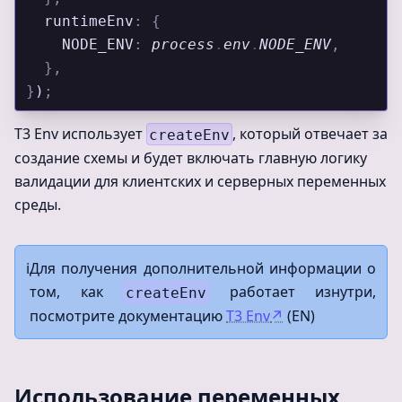
  runtimeEnv
:
 {
    NODE_ENV
:
 process
.
env
.
NODE_ENV
,
  },
}
)
;
T3 Env использует
, который отвечает за
createEnv
создание схемы и будет включать главную логику
валидации для клиентских и серверных переменных
среды.
ℹ️
Для получения дополнительной информации о
том, как
работает изнутри,
createEnv
посмотрите документацию
T3 Env
↗
(EN)
Использование переменных