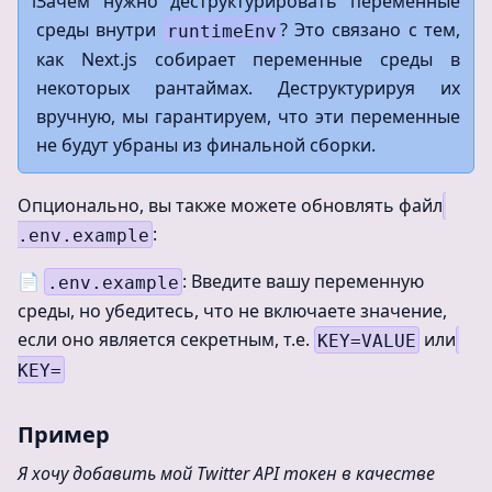
ℹ️
Зачем нужно деструктурировать переменные
среды внутри
? Это связано с тем,
runtimeEnv
как Next.js собирает переменные среды в
некоторых рантаймах. Деструктурируя их
вручную, мы гарантируем, что эти переменные
не будут убраны из финальной сборки.
Опционально, вы также можете обновлять файл
:
.env.example
📄
: Введите вашу переменную
.env.example
среды, но убедитесь, что не включаете значение,
если оно является секретным, т.е.
или
KEY=VALUE
KEY=
Пример
Я хочу добавить мой Twitter API токен в качестве