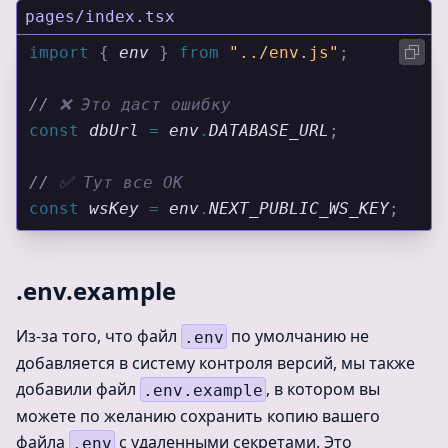
pages/index.tsx
import 
{
 env
 }
 from 
"../env.js"
;
//
 ❌ Это даст ошибку
const
 dbUrl
 =
 env
.
DATABASE_URL
;
//
 ✅ Тут все ОК
const
 wsKey
 =
 env
.
NEXT_PUBLIC_WS_KEY
;
.env.example
Из-за того, что файл
по умолчанию не
.env
добавляется в систему контроля версий, мы также
добавили файл
, в котором вы
.env.example
можете по желанию сохранить копию вашего
файла
с удаленными секретами. Это
.env