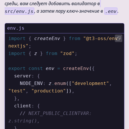
среды, вам следует добавить валидатор в
, а затем пару ключ-значение в
.
src/env.js
.env
env.js
import 
{
 createEnv
 }
 from 
"@t3-oss/env-
nextjs"
;
import 
{
 z
 }
 from 
"zod"
;
export
 const
 env
 =
 createEnv
(
{
  server
:
 {
    NODE_ENV
:
 z
.
enum
([
"development"
,
"test"
,
 "production"
])
,
  },
  client
:
 {
    //
 NEXT_PUBLIC_CLIENTVAR: 
z.string(),
  },