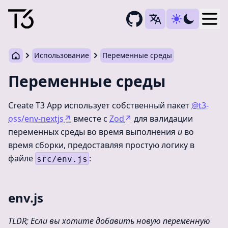
Togg
Использование
Переменные среды
Переменные среды
Create T3 App использует собственный пакет
@t3-
oss/env-nextjs
↗
вместе с
Zod
↗
для валидации
переменных среды во время выполнения
и
во
время сборки, предоставляя простую логику в
файле
:
src/env.js
env.js
TLDR; Если вы хотите добавить новую переменную