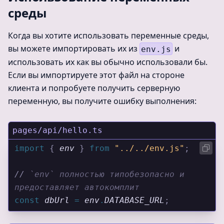
среды
Когда вы хотите использовать переменные среды,
вы можете импортировать их из
и
env.js
использовать их как вы обычно использовали бы.
Если вы импортируете этот файл на стороне
клиента и попробуете получить серверную
переменную, вы получите ошибку выполнения:
pages/api/hello.ts
import 
{
 env
 }
 from 
"../../env.js"
;
//
 `env` полностью типобезопасно и 
предоставляет автокомплит
const
 dbUrl
 =
 env
.
DATABASE_URL
;