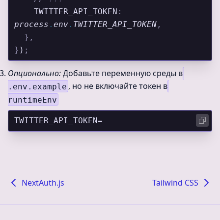
    TWITTER_API_TOKEN
:
process
.
env
.
TWITTER_API_TOKEN
,
  },
}
)
;
Опционально:
Добавьте переменную среды в
, но не включайте токен в
.env.example
runtimeEnv
TWITTER_API_TOKEN=
NextAuth.js
Tailwind CSS