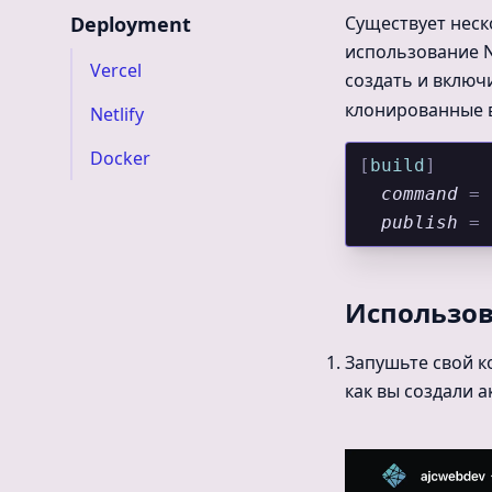
Deployment
Существует неск
использование Ne
Vercel
создать и включ
клонированные в
Netlify
Docker
[
build
]
  command
 =
 
  publish
 =
 
Использов
Запушьте свой к
как вы создали 