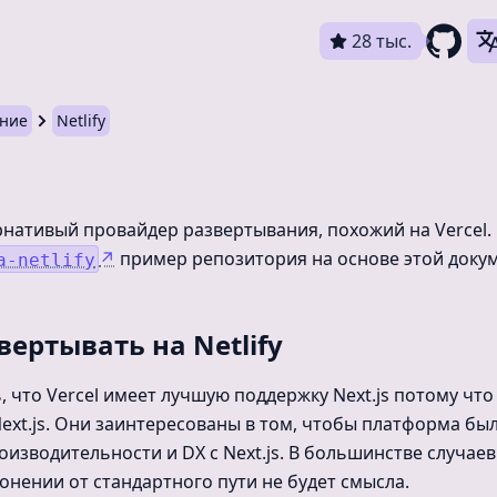
28 тыс.
ание
Netlify
ернативый провайдер развертывания, похожий на Vercel.
↗
пример репозитория на основе этой доку
a-netlify
вертывать на Netlify
 что Vercel имеет лучшую поддержку Next.js потому что 
ext.js. Они заинтересованы в том, чтобы платформа бы
изводительности и DX с Next.js. В большинстве случаев
лонении от стандартного пути не будет смысла.