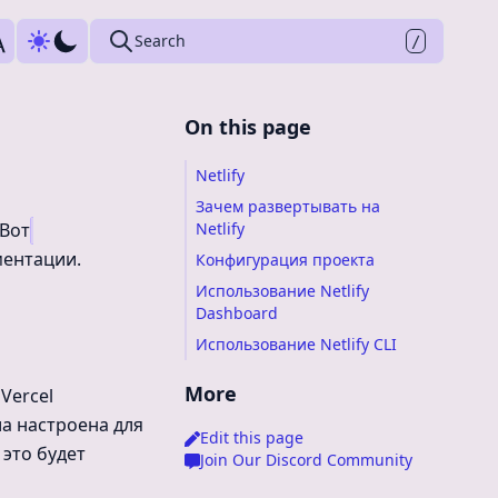
Press
to search
Search
/
On this page
Netlify
Зачем развертывать на
 Вот
Netlify
ментации.
Конфигурация проекта
Использование Netlify
Dashboard
Использование Netlify CLI
More
Vercel
ла настроена для
Edit this page
 это будет
Join Our Discord Community