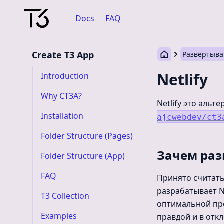
Docs
FAQ
Create T3 App
Развертыв
Netlify
Introduction
Why CT3A?
Netlify это альт
Installation
ajcwebdev/ct3
Folder Structure (Pages)
Зачем раз
Folder Structure (App)
FAQ
Принято считать,
разрабатывает N
T3 Collection
оптимальной про
Examples
правдой и в отк