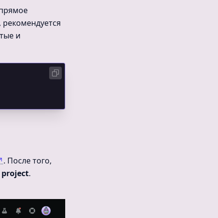
 прямое
о, рекомендуется
утые и
↗
. После того,
 project
.