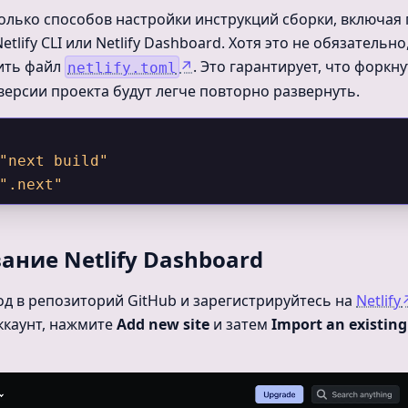
олько способов настройки инструкций сборки, включая
tlify CLI или Netlify Dashboard. Хотя это не обязательн
ить файл
↗
. Это гарантирует, что форкн
netlify.toml
ерсии проекта будут легче повторно развернуть.
"next build"
".next"
ание Netlify Dashboard
од в репозиторий GitHub и зарегистрируйтесь на
Netlify
аккаунт, нажмите
Add new site
и затем
Import an existing