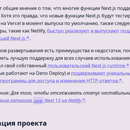
т общее мнение о том, что многие функции Next.js под
. Хотя это правда, что новые функции Next.js будут тести
на Vercel в момент выпуска по умолчанию, также следуе
ы, такие как Netlify,
быстро реализуют и выпускают под
ций Next.js
↗
.
ров развертывания есть преимущества и недостатки, по
меть лучшую поддержку для всех случаев использования
тал свой собственный
пользовательский Next.js runtime
↗
рые работают на Deno Deploy) и
поддерживают уникальн
программы для доступа и изменения HTTP-ответов
↗
.
ие: Для того, чтобы отслеживать статус нестабильны
ание каталога
Next 13 на Netlify
↗
.
app
ция проекта