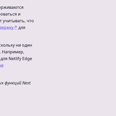
держиваются
роваться и
т учитывать, что
держку
↗
для
скольку ни один
. Например,
для Netlify Edge
ые
х функций Next