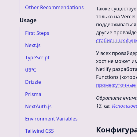
Other Recommendations
Также существуе
только на Vercel
Usage
поддерживаться 
другие провайдер
First Steps
стабильных функ
Next.js
У всех провайде
TypeScript
хост не может и
Netlify разрабо
tRPC
Functions (кото
Drizzle
промежуточные 
Prisma
Обратите вниман
13, см.
Использов
NextAuth.js
Environment Variables
Конфигура
Tailwind CSS