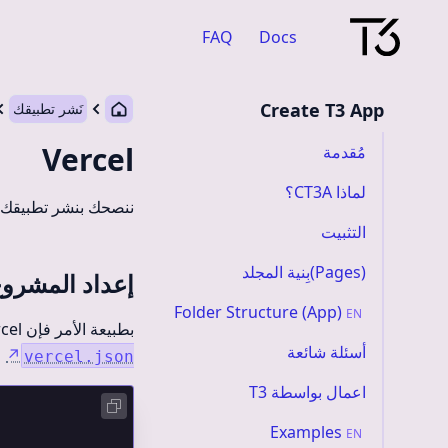
FAQ
Docs
Create T3 App
نَشر تطبيقك
Vercel
مُقدمة
لماذا CT3A؟
ننصحك بنشر تطبيقك
التثبيت
(Pages)بِنية المجلد
إعداد المشرو
Folder Structure (App)
EN
بطبيعة الأمر فإن vercel ستقوم بإعداد المشروع عنك لكن بإمكانك التعديل عليها من خلال إنشاء ملف
أسئلة شائعة
↗
vercel.json
اعمال بواسطة T3
Examples
EN