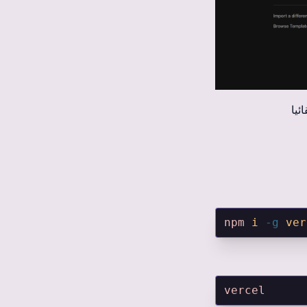
npm
 i
 -g
 ver
vercel