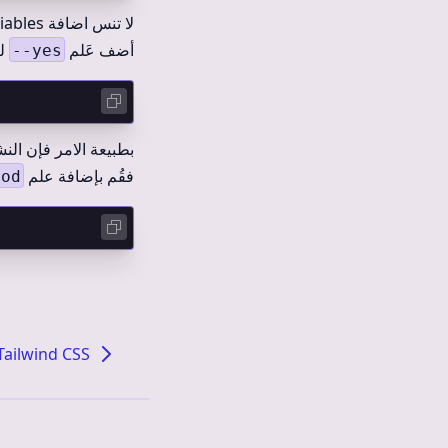
لا تنس اضافة environment variables مثل
أضف عَلم
لت
--yes
بطبيعة الامر فإن ا
فقُم بإضافة علم
rod
Tailwind CSS