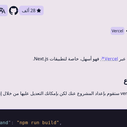
28 ألف
Vercel
 عبر
Vercel
↗
فهو أسهل، خاصة لتطبيقات Next.js.
ع
and
"
:
 "npm run build"
,