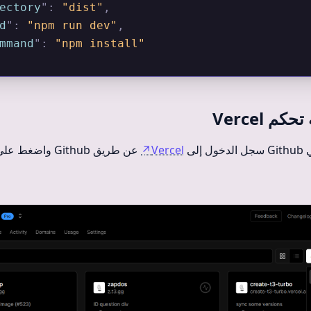
ectory
"
:
 "dist"
,
d
"
:
 "npm run dev"
,
mmand
"
:
 "npm install"
م Vercel
إلى
Vercel
↗
عن طريق Github واضغط علي