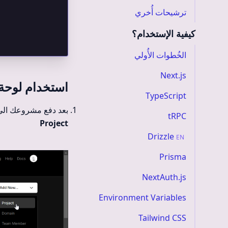
ترشيحات أُخري
كيفية الإستخدام؟
الخُطوات الأُولي
Next.js
استخدام لوحة تحك
TypeScript
بعد دفع مشروعك الي Github سجل الدخول 
tRPC
Project
Drizzle
EN
Prisma
NextAuth.js
Environment Variables
Tailwind CSS