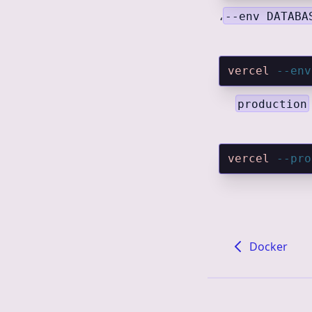
،
--env DATABA
vercel
 --env
production
vercel
 --pro
Docker