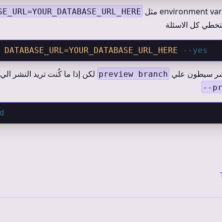
SE_URL=YOUR_DATABASE_URL_HERE
خطي كل الاسئلة
 DATABASE_URL=YOUR_DATABASE_URL_HERE
 --yes
لنشر سيطون علي
لكن إذا ما كُنت تريد النشر الي
preview branch
--p
d