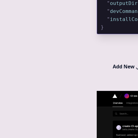
  "
outputDir
  "
devComman
  "
installCo
}
Add New