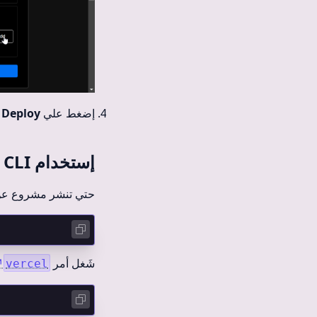
إضغط علي
Deploy
ا
إستخدام Vercel CLI
حتي تنشر مشروع عن ط
شَغل أمر
↗
vercel