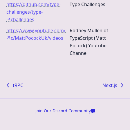
https://github.com/type-
Type Challenges
challenges/type-
↗
challenges
https://www.youtube.com/
Rodney Mullen of
↗
c/MattPocockUk/videos
TypeScript (Matt
Pocock) Youtube
Channel
tRPC
Next.js
Join Our Discord Community