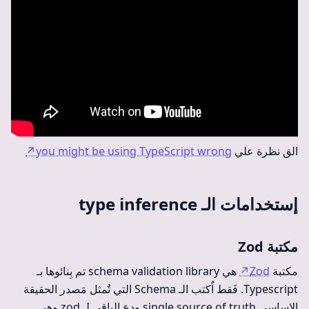
الق نظرة علي
you might be using TypeScript wrong
↗
إستخدامات الـ type inference
مكتبة Zod
مكتبة
Zod
↗
هي schema validation library تم بِنائوها بـ
Typescript. فَقط اٌكتب الـ Schema التي تٌمثل مَصدر الحقيقة
الاساسي single source of truth ودع الباقي لـ zod وهي