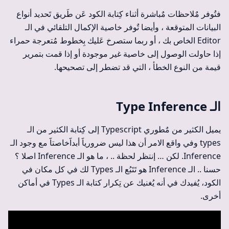
فتُوفر مٌلاحظات مٌباشرة أثناء كِتابة الكود عَن طَريق تَحديد أنواع
البيانات المتوقعة ، وأيضا تٌوفر خاصية الإكمال التلقائي في الـ
Editor الخاص بك ، أو ربما ستصرخ عَليك بِخطوط مُتعرجة حمراء
إذا حاولت الوصول إلى خاصية غير موجودة أو إذا قمت بتمرير
قيمة من النوع الخطأ ، التي قد تضطر إلى تصحيحها.
الـ Type Inference
يميل الكثير من مٌطوري Typescript إلى كِتابة الكثير من الـ
types وفي واقع الامر أن هذا ليس ضرورياََ أبداََخاصتاََ مع وجود الـ
Inference. لكن … إنتظر لحظة .. ، ما هو الـ Inference اصلا ؟
حسنا .. الـ Inference هو تَتَبُع الـ Types لك في كل مكان في
الكود، يُفيدك في أنه يُغنيك عن تِكرار كتابة الـ Types في أماكن
أخرى.