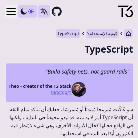
debar
كيفية الإستخدام؟
TypeScript
TypeScript
"
Build safety nets, not guard rails
"
Theo - creator of the T3 Stack
@t3dotgg
سواءََ كُنت مُبرمجا مُبتدئاََ أو مُتمرسًا ، فعلبك أن تتأكد تمام الثقة
أن TypeScript أمر لا بد منه. قد تبدو مخيفتاََ في البداية ، ولكنها
في الواقع فحالها كحال الأدوات الأخرى، وهي شيء لا يَنظر فية
الكثيرون أبدًا بعد البدء في استخدامها.