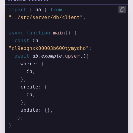
import 
{
 db
 }
 from 
"../src/server/db/client"
;
async
 function
 main
()
 {
  const
 id
 =
"cl9ebqhxk00003b600tymydho"
;
  await
 db
.
example
.
upsert
(
{
    where
:
 {
      id
,
    },
    create
:
 {
      id
,
    },
    update
:
 {},
  }
)
;
}