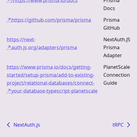
↗
https://www.prisma.io/docs/
Prisma
Docs
↗
https://github.com/prisma/prisma
Prisma
GitHub
https://next-
NextAuth.JS
↗
auth.js.org/adapters/prisma
Prisma
Adapter
https://www.prisma.io/docs/getting-
PlanetScale
started/setup-prisma/add-to-existing-
Connection
project/relational-databases/connect-
Guide
↗
your-database-typescript-planetscale
NextAuth.js
tRPC