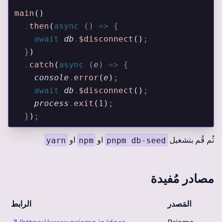
main
()
  .
then
(
async
 ()
 =>
 {
    await
 db
.
$disconnect
()
;
  }
)
  .
catch
(
async
 (
e
)
 =>
 {
    console
.
error
(
e
)
;
    await
 db
.
$disconnect
()
;
    process
.
exit
(
1
)
;
  }
)
;
ثُم قُم بتشغيل
او
او
yarn
npm
pnpm db-seed
مصادر مُفيدة
المَصدر
الرابط