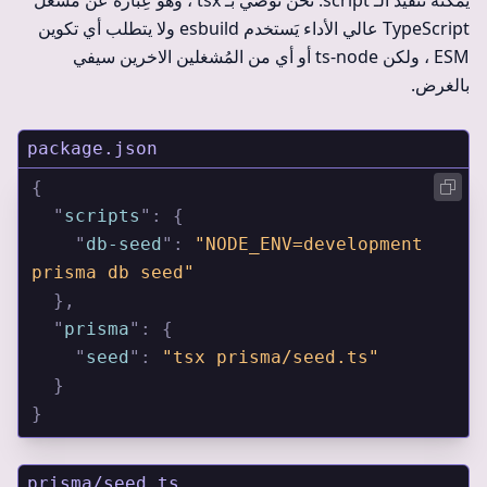
يمكنه تنفيذ الـ script. نحن نُوصي بـ tsx ، وهو عِبارة عَن مُشغل
TypeScript عالي الأداء يَستخدم esbuild ولا يتطلب أي تكوين
ESM ، ولكن ts-node أو أي من المُشغلين الاخرين سيفي
بالغرض.
package.json
{
  "
scripts
"
:
 {
    "
db-seed
"
:
 "NODE_ENV=development 
prisma db seed"
  },
  "
prisma
"
:
 {
    "
seed
"
:
 "tsx prisma/seed.ts"
  }
}
prisma/seed.ts