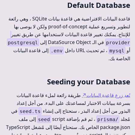
Default Database
قاعدة البيانات الافتراضية هي قاعدة بيانات SQLite ، وهي رائعة
لتطوير وتسريع عملية proof-of-concept ولكن لا يوصى بها
للإنتاج. يمكنك تغيير قاعدة البيانات لاستخدامها عن طريق تغيير
في الـ DataSource Object إلى
postgresql
provider
أو
، ثم تحديث URL داخل
إلى قاعدة البيانات
.env
mysql
الخاصة بك.
Seeding your Database
يُعد زرع قاعدة البيانات
↗
طريقة رائعة لملء قاعدة البيانات
بسرعة ببيانات الاختبار لمساعدتك على البدء. من أجل إعداد
البذور من أجل إعداد البذر ، ستحتاج إلى إنشاء
في
seed.ts
مُجلد
، ثم قم بإضافة
script إلى ملف
seed
prisma/
package.json الخاص بك. ستحتاج أيضًا إلى مُشغل TypeScript