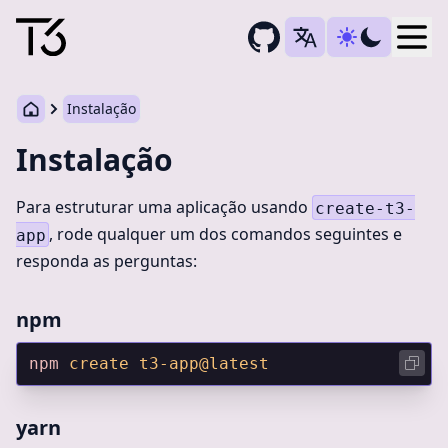
Togg
Instalação
Instalação
Para estruturar uma aplicação usando
create-t3-
, rode qualquer um dos comandos seguintes e
app
responda as perguntas:
npm
npm
 create
 t3-app@latest
yarn