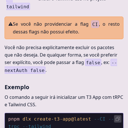
tailwind
⚠️
Se você não providenciar a flag
, o resto
CI
dessas flags não possui efeito.
Você não precisa explicitamente excluir os pacotes
que não deseja. De qualquer forma, se você preferir
ser explícito, você pode passar a flag
, ex:
false
--
.
nextAuth false
Exemplo
O comando a seguir irá inicializar um T3 App com tRPC
e Tailwind CSS.
pnpm
 dlx
 create-t3-app@latest
 --CI
 --
trpc
 --tailwind