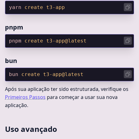
yarn
 create
 t3-app
pnpm
pnpm
 create
 t3-app@latest
bun
bun
 create
 t3-app@latest
Após sua aplicação ter sido estruturada, verifique os
Primeiros Passos
para começar a usar sua nova
aplicação.
Uso avançado