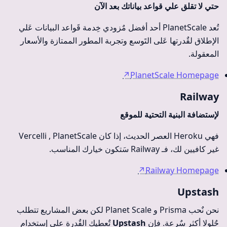
حتي لا تقلق علي قواعد بياناتك بعد الآن
تُعد PlanetScale أحد أفضل مٌزودي خِدمة قَواعد البيانات عَلي
الإطلاق لقٌدرتها عَلى التَوسع وتجربة المطور الممتازة والأسعار
المعقولة.
↗
PlanetScale Homepage
Railway
لإستضافة البنية التحتية للموقع
فهي Heroku العصر الحديث، إذا كان Vercelli , PlanetScale
غير كافيين لك، فـ Railway سَتكون خيارك المناسب.
↗
Railway Homepage
Upstash
نحن نٌحب Prisma و Planet Scale لكن بعض المشاريع تتطلب
حٌلولا أكثر سٌرعة. فإن
Upstash
تٌعطيك القٌدرة علي إستخدام