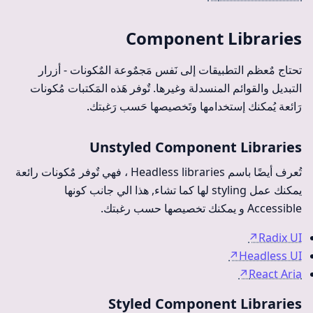
Component Libraries
تحتاج مٌعظم التطبيقات إلى نَفس مَجمٌوعة المٌكونات - أزرار
التبديل والقوائم المنسدلة وغيرها. تٌوفر هَذه المَكتبات مُكونات
رَائعة يُمكنك إستخدامها وتَخصيصها حَسب رَغبتك.
Unstyled Component Libraries
تُعرف أيضًا باسم Headless libraries ، فهي تٌوفر مٌكونات رائعة
يمكنك عمل styling لها كما تشاء, هذا الي جانب كونها
Accessible و يمكنك تخصيصها حسب رغبتك.
↗
Radix UI
↗
Headless UI
↗
React Aria
Styled Component Libraries