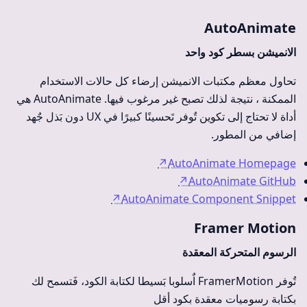
AutoAnimate
الانميشن بسطر كود واحد
تحاول معظم مكتبات الانميشن إرضاء كل حالات الاستخدام
الممكنة ، نتيجة لذلك تصبح غير مرغوب فيها. AutoAnimate هي
أداة لا تحتاج إلى تكوين تٌوفر تَحسينًا كبيرًا في UX دون بَذل جٌهد
إضافي من المطور.
↗
AutoAnimate Homepage
↗
AutoAnimate GitHub
↗
AutoAnimate Component Snippet
Framer Motion
الرسوم المتحركة المعقدة
تٌوفر FramerMotion اٌسلوبا بَسيطا لكتابة الكود، فَتسمح لك
بكتابة رسوميات معقدة بكود أقل