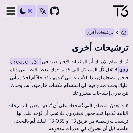
debar
ترشيحات أُخري
ترشيحات أخرى
نٌدرك تمام الإدراك أن المَكتبات الإفتراضية في
create-t3-
لا تَحٌل كُل المشاكل التي قد تواجهك، بغض النظر عن ذلك
app
فنحن ننصحك أن تبدأ بالأشياء التي نٌقدمها، فعاجلاََ أم أجلا سيأتي
عليك وقت تحتاج فيه الي إستخدام مكتبات خَارجية، أنت وَحدك
مَن يدري إحتياجات مشروعك.
هَاك بَعضٌ المَصادر التي نٌشجعك على أن تّتبعها. بَعض الترشيحات
التالية قَدمها مٌساهمون مٌنفردون فلا يَجب أن تُؤخذ على أنها
تَرشيحات رَسمية من فريق T3 أو T3-OSS، لذلك
قُم بالبحث،
خاصة قبل أن تشترك في خدمات مدفوعة