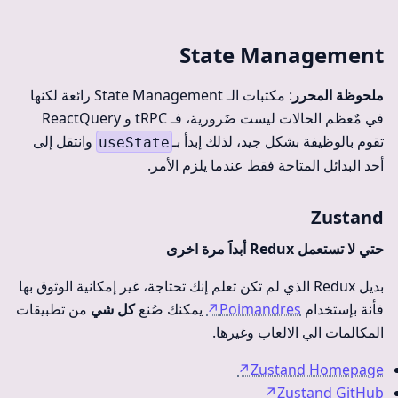
State Management
ملحوظة المحرر
: مكتبات الـ State Management رائعة لكنها
في مٌعظم الحالات ليست ضَرورية، فـ tRPC و ReactQuery
تقوم بالوظيفة بشكل جيد، لذلك إبدأ بـ
وانتقل إلى
useState
أحد البدائل المتاحة فقط عندما يلزم الأمر.
Zustand
حتي لا تستعمل Redux أبداََ مرة اخرى
بديل Redux الذي لم تكن تعلم إنك تحتاجة، غير إمكانية الوثوق بها
فأنة بإستخدام
Poimandres
↗
يمكنك صُنع
كل شي
من تطبيقات
المكالمات الي الالعاب وغيرها.
↗
Zustand Homepage
↗
Zustand GitHub