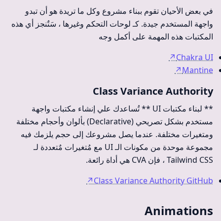
في بعض الأحيان تقوم ببناء مشروع وكل ما تريدة هو أن تبدو
واجهة المستخدم جيدة. كـ لوحات التحكم وغيرها ، سَتٌنجز أي هذه
المكتبات هذه المهمة على أكمل وجه
↗
Chakra UI
↗
Mantine
Class Variance Authority
** لبناء مكتبات UI ** تُساعدك علي إنشاء مكتبات واجهة
مستخدم بشكل تصريحي (Declarative) بألوان وأحجام مختلفة
ومتغيرات مختلفة. عندما يصل مشروعك إلى حجم يلزمك فيه
مجموعة موحدة من مكونات الـ UI مع مُتغيرات مٌتعددة لـ
Tailwind CSS ، فإن CVA هي أداة رائعة.
↗
Class Variance Authority GitHub
Animations