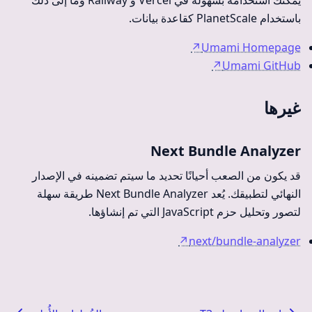
يمكنك استخدامه بسهولة في Vercel و Railway وما إلى ذلك
باستخدام PlanetScale كقاعدة بيانات.
↗
Umami Homepage
↗
Umami GitHub
غيرها
Next Bundle Analyzer
قد يكون من الصعب أحيانًا تحديد ما سيتم تضمينه في الإصدار
النهائي لتطبيقك. يُعد Next Bundle Analyzer طريقة سهلة
لتصور وتحليل حزم JavaScript التي تم إنشاؤها.
↗
next/bundle-analyzer