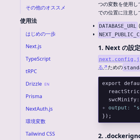
つの変数を使用し
その他のオススメ
での位置に注意し
使用法
DATABASE_URL
はじめの一歩
NEXT_PUBLIC_C
Next.js
1. Next の設
TypeScript
next.config.j
る
↗
ための
stand
tRPC
Drizzle
export defau
EN
  reactStri
Prisma
  swcMinify
+
 output: "s
NextAuth.js
});
環境変数
Tailwind CSS
2. .docker