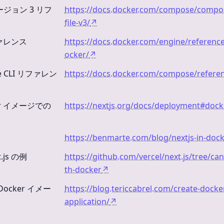
 バージョン 3 リフ
https://docs.docker.com/compose/compos
file-v3/
↗
リファレンス
https://docs.docker.com/engine/referen
ocker/
↗
se CLI リファレン
https://docs.docker.com/compose/refere
cker イメージでの
https://nextjs.org/docs/deployment#doc
https://benmarte.com/blog/nextjs-in-dock
.js の例
https://github.com/vercel/next.js/tree/c
th-docker
↗
 Docker イメー
https://blog.tericcabrel.com/create-docke
application/
↗