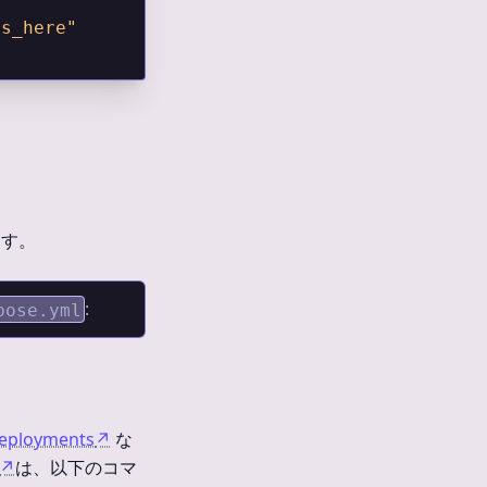
es_here"
ます。
:
pose.yml
deployments
↗
な
↗
は、以下のコマ