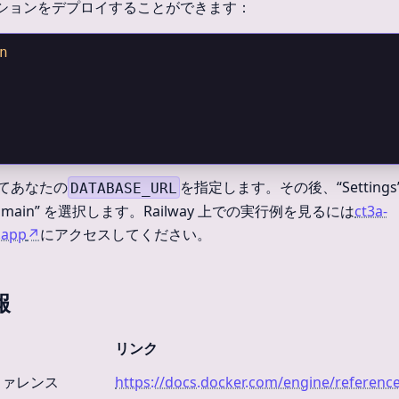
ションをデプロイすることができます：
n
行ってあなたの
を指定します。その後、“Settings
DATABASE_URL
 Domain” を選択します。Railway 上での実行例を見るには
ct3a-
.app
↗
にアクセスしてください。
報
リンク
のリファレンス
https://docs.docker.com/engine/reference