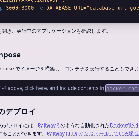
p
 3000:3000
 -e
 DATABASE_URL="database_url_go
を開き、実行中のアプリケーションを確認します。
mpose
 Compose でイメージを構築し、コンテナを実行することもでき
1-4 above, click here, and include contents in
docker-com
 へのデプロイ
のデプロイには、
Railway
↗
のような自動化された
Dockerfile 
使用することができます。
Railway CLI をインストールしている場合