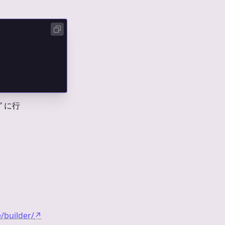
” に行
/builder/
↗