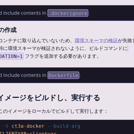
d include contents in
:
.dockerignore
e の作成
コンテナに取り込んでいないため、
環境スキーマの検証
が失敗
時に環境スキーマが検証されないように、ビルドコマンドに
フラグを追加する必要があります。
DATION=1
d include contents in
:
Dockerfile
イメージをビルドし、実行する
このイメージをローカルでビルドして実行します：
 -t
 ct3a-docker
 --build-arg
CLIENTVAR=clientvar
 .