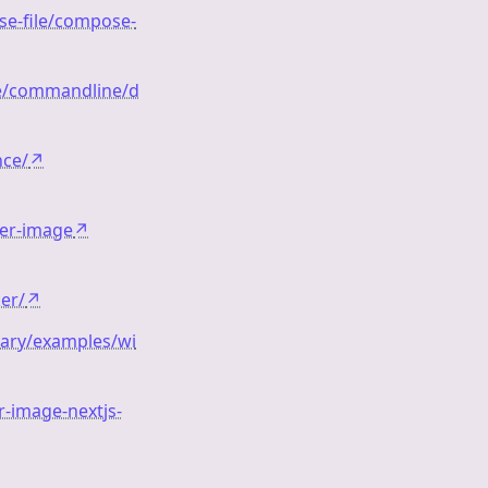
e-file/compose-
ce/commandline/d
nce/
↗
ker-image
↗
er/
↗
anary/examples/wi
r-image-nextjs-