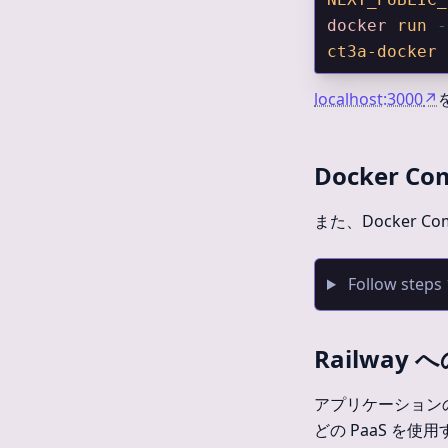
docker
 run
 -
ct3a-docker
localhost:3000
↗
Docker Co
また、Docker
Follow steps 
Railway
アプリケーション
どの PaaS を