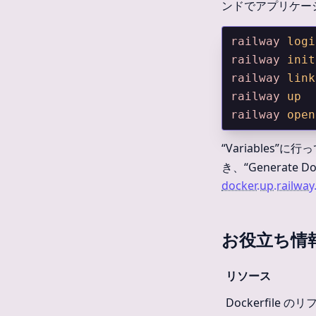
ンドでアプリケー
railway
 logi
railway
 init
railway
 link
railway
 up
railway
 open
“Variables”に
き、“Generate
docker.up.railway
お役立ち情
リソース
Dockerfile 