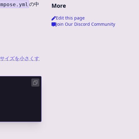
の中
ompose.yml
More
Edit this page
Join Our Discord Community
サイズを小さくす