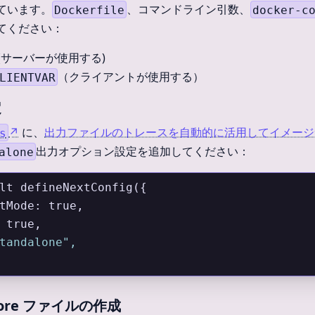
ています。
、コマンドライン引数、
Dockerfile
docker-c
てください：
(サーバーが使用する)
（クライアントが使用する）
LIENTVAR
定
↗
に、
出力ファイルのトレースを自動的に活用してイメージ
s
出力オプション設定を追加してください：
alone
lt defineNextConfig({
ctMode: true,
: true,
tandalone",
ignore ファイルの作成