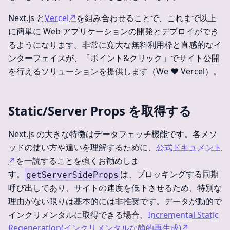
Next.js と
Vercel
↗
を組み合わせることで、これまで以上
に簡単に Web アプリケーションの開発とデプロイができ
るようになります。非常に寛大な無料利用枠と直感的なイ
ンターフェイスが、「ポイント&クリック」でサイト公開
を行えるソリューションを提供します（We ❤️ Vercel）。
Static/Server Props を取得する
Next.js の大きな特徴はデータフェッチ機能です。各メソ
ッドの使い方や違いを理解するために、
公式ドキュメント
↗
を一読することを強くお勧めしま
す。
は、ブロッキングする同期
getServerSideProps
呼び出しであり、サイトの速度を低下させるため、特別な
理由がない限りは基本的には非推奨です。データが動的で
インクリメンタルに取得できる場合、
Incremental Static
Regeneration(インクリメンタルな静的再生成)
↗