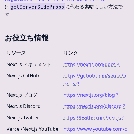
は
に代わる素晴らしい方法で
getServerSideProps
す。
お役立ち情報
リソース
リンク
Next.js ドキュメント
https://nextjs.org/docs
↗
Next.js GitHub
https://github.com/vercel/n
ext.js
↗
Next.js ブログ
https://nextjs.org/blog
↗
Next.js Discord
https://nextjs.org/discord
↗
Next.js Twitter
https://twitter.com/nextjs
↗
Vercel/Next.js YouTube
https://www.youtube.com/c