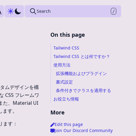
Press
to search
Search
/
On this page
Tailwind CSS
Tailwind CSS とは何ですか？
使用方法
拡張機能およびプラグイン
書式設定
カスタムデザインを構
条件付きでクラスを適用する
 CSS フレームワ
お役立ち情報
terial UI
します。
More
ります：
Edit this page
Join Our Discord Community