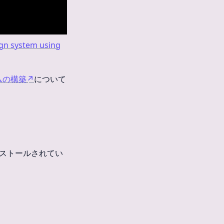
ign system using
テムの構築
↗
について
インストールされてい