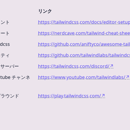
リンク
ュメント
https://tailwindcss.com/docs/editor-setu
トシート
https://nerdcave.com/tailwind-cheat-shee
dcss
https://github.com/aniftyco/awesome-tai
ュニティ
https://github.com/tailwindlabs/tailwindc
ord サーバー
https://tailwindcss.com/discord/
↗
Youtube チャンネ
https://www.youtube.com/tailwindlabs/
↗
イグラウンド
https://play.tailwindcss.com/
↗