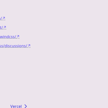
p/
↗
t/
↗
lwindcss/
↗
ss/discussions/
↗
Vercel