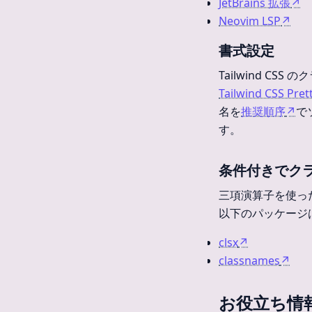
JetBrains 拡張
↗
Neovim LSP
↗
書式設定
Tailwind 
Tailwind CSS Prett
名を
推奨順序
↗
で
す。
条件付きでク
三項演算子を使っ
以下のパッケージ
clsx
↗
classnames
↗
お役立ち情