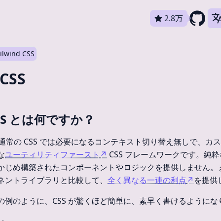
2.8万
ilwind CSS
 CSS
 CSS とは何ですか？
SS は、通常の CSS では必要になるコンテキスト切り替え無しで、
な
ユーティリティファースト
↗
CSS フレームワークです。純粋な
じめ構築されたコンポーネントやロジックを提供しません。また、Ma
ネントライブラリと比較して、
全く異なる一連の利点
↗
を提供
の例のように、CSS が驚くほど簡単に、素早く書けるようにな