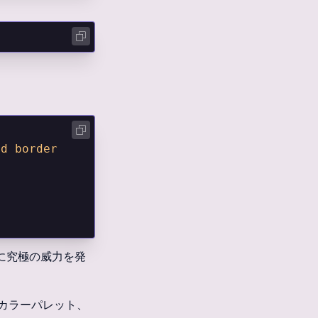
d border 
するのに究極の威力を発
たカラーパレット、