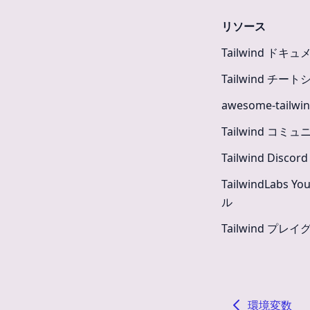
リソース
Tailwind ドキ
Tailwind チー
awesome-tailwin
Tailwind コミ
Tailwind Disc
TailwindLabs 
ル
Tailwind プレ
環境変数