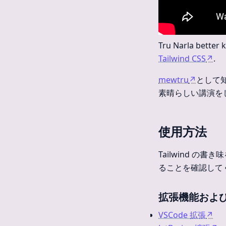
Tru Narla better
Tailwind CSS
↗
.
mewtru
↗
として知ら
素晴らしい講演を
使用方法
Tailwind の
ることを確認して
拡張機能およ
VSCode 拡張
↗