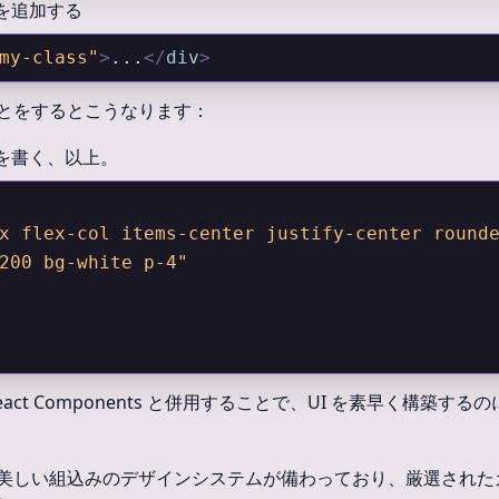
名を追加する
my-class"
>
...
</
div
>
同じことをするとこうなります：
名を書く、以上。
x flex-col items-center justify-center rounde
200 bg-white p-4"
S は React Components と併用することで、UI を素早く構築
CSS には美しい組込みのデザインシステムが備わっており、厳選され