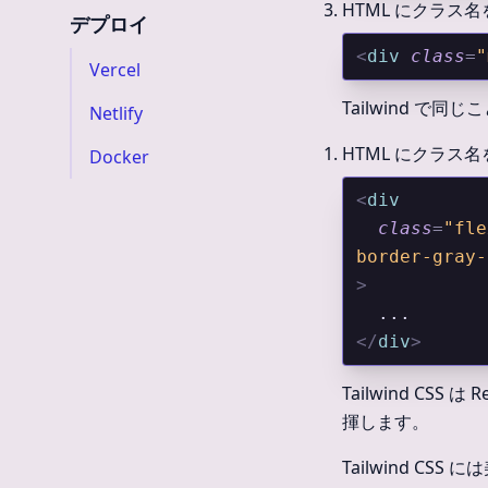
HTML にクラス
デプロイ
<
div
 class
=
"
Vercel
Tailwind で
Netlify
HTML にクラス
Docker
<
div
  class
=
"fle
border-gray-
>
  ...
</
div
>
Tailwind CS
揮します。
Tailwind 