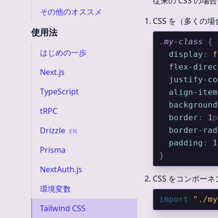
従来の CSS の場
その他のオススメ
CSS を（多くの
使用法
.
my-class
 {
はじめの一歩
  display
:
 f
  flex-dire
Next.js
  justify-c
TypeScript
  align-ite
  backgroun
tRPC
  border
:
 1
p
Drizzle
  border-ra
EN
  padding
:
 1
Prisma
}
NextAuth.js
CSS をコンポー
環境変数
import 
"./my
Tailwind CSS