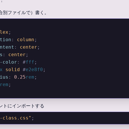
合：
場合別ファイルで）書く。
lex
;
ction
:
 column
;
ontent
:
 center
;
ms
:
 center
;
d-color
:
 #
fff
;
x
 solid 
#
e2e8f0
;
dius
:
 0.25
rem
;
rem
;
ネントにインポートする
-class.css"
;