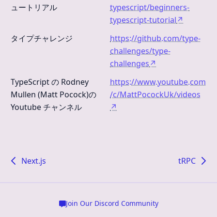
ュートリアル
typescript/beginners-
typescript-tutorial
↗
タイプチャレンジ
https://github.com/type-
challenges/type-
challenges
↗
TypeScript の Rodney
https://www.youtube.com
Mullen (Matt Pocock)の
/c/MattPocockUk/videos
Youtube チャンネル
↗
Next.js
tRPC
Join Our Discord Community