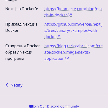
Next.js в Docker’е
https://benmarte.com/blog/nex
tjs-in-docker/
↗
Приклад Next.js з
https://github.com/vercel/next.j
Docker
s/tree/canary/examples/with-
docker
↗
Створення Docker
https://blog.tericcabrel.com/cre
образу Next.js
ate-docker-image-nextjs-
програми
application/
↗
Netlify
Join Our Discord Community