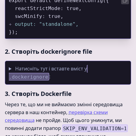
export default defineNextConfig({
  reactStrictMode: true,
  swcMinify: true,
+
 output: "standalone",
});
2. Створіть dockerignore file
Натисніть тут і вставте вміст у
:
.dockerignore
3. Створіть Dockerfile
Через те, що ми не виймаємо змінні середовища
сервера в наш контейнер,
перевірка схеми
середовища
не пройде. Щоб цього уникнути, ми
повинні додати прапор
SKIP_ENV_VALIDATION=1