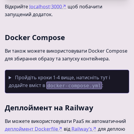
Відкрийте
localhost:3000
↗
щоб побачити
запущений додаток.
Docker Compose
Ви також можете використовувати Docker Compose
для збирання образу та запуску контейнера.
Пройдіть кроки 1-4 вище, натисніть тут і
додайте вміст в
:
docker-compose.yml
Деплоймент на Railway
Ви можете використовувати PaaS як автоматичний
деплоймент Dockerfile
↗
від
Railway’s
↗
для деплою