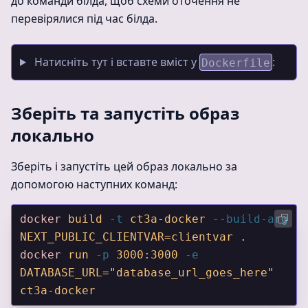
до команди білда, щоб схеми оточення не
перевірялися під час білда.
Натисніть тут і вставте вміст у
:
Dockerfile
Зберіть та запустіть образ
локально
Зберіть і запустіть цей образ локально за
допомогою наступних команд:
docker
 build
 -t
 ct3a-docker
 --build-arg
NEXT_PUBLIC_CLIENTVAR=clientvar
 .
docker
 run
 -p
 3000:3000
 -e
DATABASE_URL="database_url_goes_here"
ct3a-docker