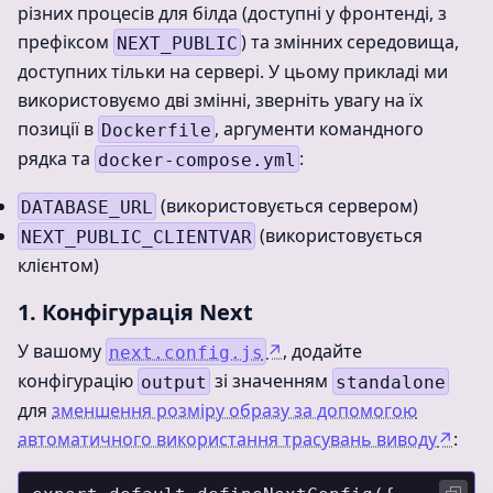
різних процесів для білда (доступні у фронтенді, з
префіксом
) та змінних середовища,
NEXT_PUBLIC
доступних тільки на сервері. У цьому прикладі ми
використовуємо дві змінні, зверніть увагу на їх
позиції в
, аргументи командного
Dockerfile
рядка та
:
docker-compose.yml
(використовується сервером)
DATABASE_URL
(використовується
NEXT_PUBLIC_CLIENTVAR
клієнтом)
1. Конфігурація Next
У вашому
↗
, додайте
next.config.js
конфігурацію
зі значенням
output
standalone
для
зменшення розміру образу за допомогою
автоматичного використання трасувань виводу
↗
: