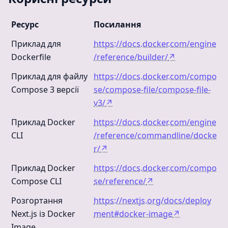
Ресурс
Посилання
Приклад для
https://docs.docker.com/engine
Dockerfile
/reference/builder/
↗
Приклад для файлу
https://docs.docker.com/compo
Compose 3 версії
se/compose-file/compose-file-
v3/
↗
Приклад Docker
https://docs.docker.com/engine
CLI
/reference/commandline/docke
r/
↗
Приклад Docker
https://docs.docker.com/compo
Compose CLI
se/reference/
↗
Розгортання
https://nextjs.org/docs/deploy
Next.js із Docker
ment#docker-image
↗
Image