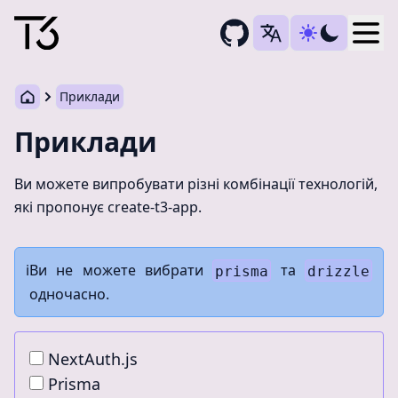
Togg
Приклади
Приклади
Ви можете випробувати різні комбінації технологій,
які пропонує create-t3-app.
ℹ️
Ви не можете вибрати
та
prisma
drizzle
одночасно.
NextAuth.js
Prisma