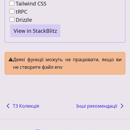
Tailwind CSS
tRPC
Drizzle
View in StackBlitz
⚠️
Деякі функції можуть не працювати, якщо ви
не створите файл env
T3 Колекція
Інші рекомендації