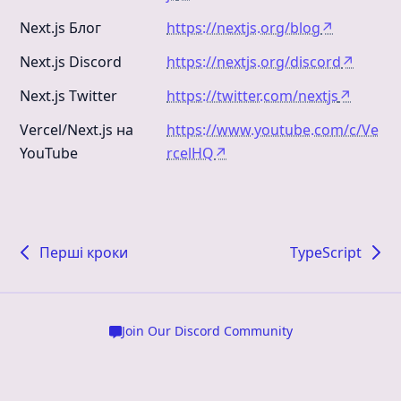
Next.js Блог
https://nextjs.org/blog
↗
Next.js Discord
https://nextjs.org/discord
↗
Next.js Twitter
https://twitter.com/nextjs
↗
Vercel/Next.js на
https://www.youtube.com/c/Ve
YouTube
rcelHQ
↗
Перші кроки
TypeScript
Join Our Discord Community