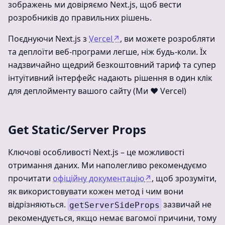
зображень ми довіряємо Next.js, щоб вести
розробників до правильних рішень.
Поєднуючи Next.js з
Vercel
↗
, ви можете розробляти
та деплоїти веб-програми легше, ніж будь-коли. Їх
надзвичайно щедрий безкоштовний тариф та супер
інтуїтивний інтерфейс надають рішення в один клік
для деплойменту вашого сайту (Ми ❤️ Vercel)
Get Static/Server Props
Ключові особливості Next.js – це можливості
отримання даних. Ми наполегливо рекомендуємо
прочитати
офіційну документацію
↗
, щоб зрозуміти,
як використовувати кожен метод і чим вони
відрізняються.
зазвичай не
getServerSideProps
рекомендується, якщо немає вагомої причини, тому