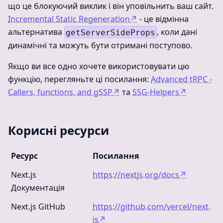
що це блокуючий виклик і він уповільнить ваш сайт.
Incremental Static Regeneration
↗
- це відмінна
альтернатива
, коли дані
getServerSideProps
динамічні та можуть бути отримані поступово.
Якщо ви все одно хочете використовувати цю
функцію, перегляньте ці посилання:
Advanced tRPC -
Callers, functions, and gSSP
↗
та
SSG-Helpers
↗
Корисні ресурси
Ресурс
Посилання
Next.js
https://nextjs.org/docs
↗
Документація
Next.js GitHub
https://github.com/vercel/next.
js
↗