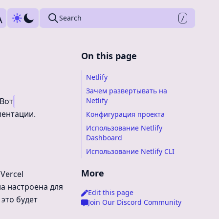
Press
to search
Search
/
On this page
Netlify
Зачем развертывать на
 Вот
Netlify
ментации.
Конфигурация проекта
Использование Netlify
Dashboard
Использование Netlify CLI
More
Vercel
ла настроена для
Edit this page
 это будет
Join Our Discord Community