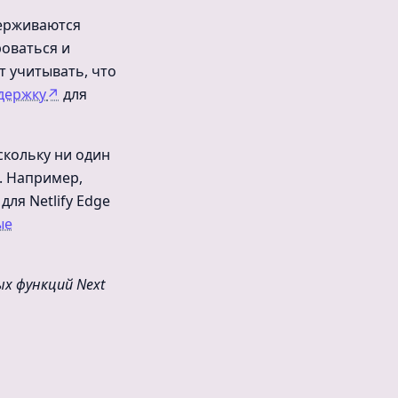
держиваются
роваться и
т учитывать, что
держку
↗
для
скольку ни один
. Например,
для Netlify Edge
ые
х функций Next