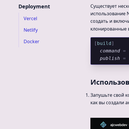
Deployment
Существует неск
использование Ne
Vercel
создать и включ
клонированные в
Netlify
Docker
[
build
]
  command
 =
 
  publish
 =
 
Использов
Запушьте свой к
как вы создали 