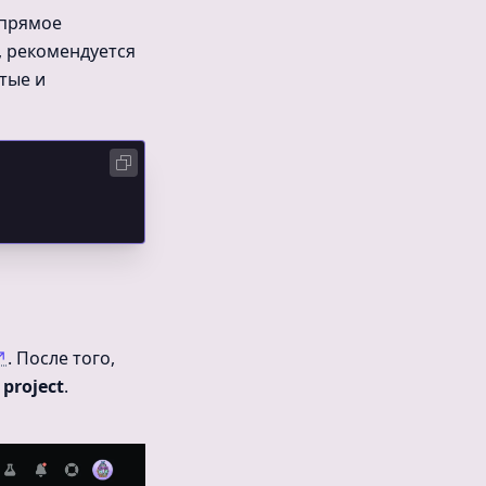
 прямое
о, рекомендуется
утые и
↗
. После того,
 project
.