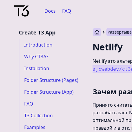
Docs
FAQ
Create T3 App
Развертыв
Netlify
Introduction
Why CT3A?
Netlify это альт
Installation
ajcwebdev/ct3
Folder Structure (Pages)
Зачем раз
Folder Structure (App)
FAQ
Принято считать,
разрабатывает N
T3 Collection
оптимальной про
Examples
правдой и в отк