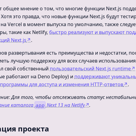
т общее мнение о том, что многие функции Next.js под
. Хотя это правда, что новые функции Next.js будут тести
на Vercel в момент выпуска по умолчанию, также следуе
ы, такие как Netlify,
быстро реализуют и выпускают под
ций Next.js
↗
.
ров развертывания есть преимущества и недостатки, по
меть лучшую поддержку для всех случаев использования
тал свой собственный
пользовательский Next.js runtime
↗
рые работают на Deno Deploy) и
поддерживают уникальн
программы для доступа и изменения HTTP-ответов
↗
.
ие: Для того, чтобы отслеживать статус нестабильны
ание каталога
Next 13 на Netlify
↗
.
app
ция проекта