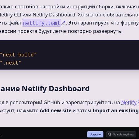
олько способов настройки инструкций сборки, включая
tlify CLI или Netlify Dashboard. Хотя это не обязательн
ить файл
↗
. Это гарантирует, что форкн
netlify.toml
ерсии проекта будут легче повторно развернуть.
"next build"
".next"
ание Netlify Dashboard
од в репозиторий GitHub и зарегистрируйтесь на
Netlify
аккаунт, нажмите
Add new site
и затем
Import an existing