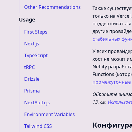
Other Recommendations
Также существуе
только на Vercel
Usage
поддерживаться 
другие провайдер
First Steps
стабильных функ
Next.js
У всех провайде
TypeScript
хост не может и
Netlify разрабо
tRPC
Functions (кото
Drizzle
промежуточные 
Prisma
Обратите вниман
13, см.
Использов
NextAuth.js
Environment Variables
Конфигура
Tailwind CSS