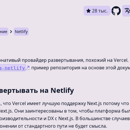
28 тыс.
ание
Netlify
ернативый провайдер развертывания, похожий на Vercel.
↗
пример репозитория на основе этой доку
a-netlify
вертывать на Netlify
 что Vercel имеет лучшую поддержку Next.js потому что 
ext.js. Они заинтересованы в том, чтобы платформа бы
изводительности и DX с Next.js. В большинстве случаев
лонении от стандартного пути не будет смысла.